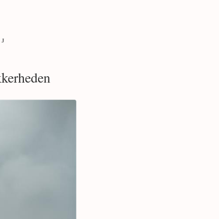
ØJ
ikkerheden