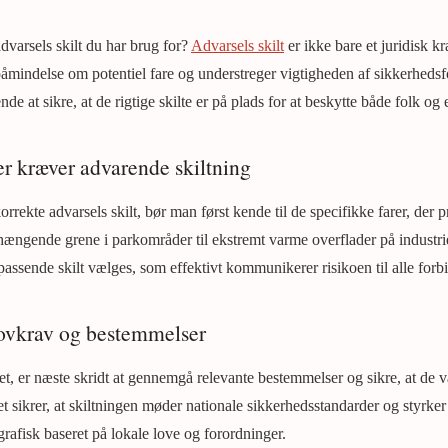
advarsels skilt du har brug for?
Advarsels skilt
er ikke bare et juridisk 
påmindelse om potentiel fare og understreger vigtigheden af sikkerhedsfo
de at sikre, at de rigtige skilte er på plads for at beskytte både folk og
der kræver advarende skiltning
rrekte advarsels skilt, bør man først kende til de specifikke farer, der p
thængende grene i parkområder til ekstremt varme overflader på industrie
 passende skilt vælges, som effektivt kommunikerer risikoen til alle forb
ovkrav og bestemmelser
ret, er næste skridt at gennemgå relevante bestemmelser og sikre, at de v
 sikrer, at skiltningen møder nationale sikkerhedsstandarder og styrke
ografisk baseret på lokale love og forordninger.