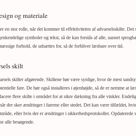
design og materiale
er en stor rolle, når det kommer til effektiviteten af advarselsskilte. Det
enkendelige symboler og tekst, så de kan forstås af alle, uanset sprogbar
æssige forhold, de udsættes for, så de forbliver læsbare over tid.
sels skilt
arsels skilter afgørende. Skiltene bør være synlige, hvor de mest sandsynl
entielle fare. De bør også installeres i øjenhøjde, så de er nemme at læs
cere flere skilte i området for at sikre dækning fra alle vinkler. Endelig 
 når der sker ændringer i farerne eller stedet. Det kan være tilfældet, hv
område, eller hvis der er ændringer i sikkerhedsprotokoller. Opdaterede sk
for alle besøgende.