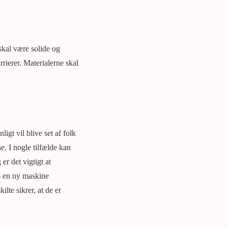
 skal være solide og
rierer. Materialerne skal
igt vil blive set af folk
e. I nogle tilfælde kan
er det vigtigt at
is en ny maskine
ilte sikrer, at de er