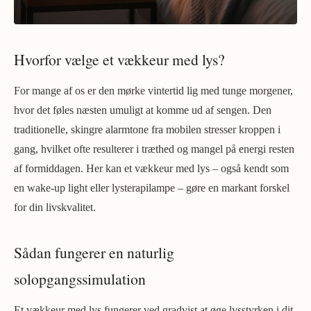
Hvorfor vælge et vækkeur med lys?
For mange af os er den mørke vintertid lig med tunge morgener,
hvor det føles næsten umuligt at komme ud af sengen. Den
traditionelle, skingre alarmtone fra mobilen stresser kroppen i
gang, hvilket ofte resulterer i træthed og mangel på energi resten
af formiddagen. Her kan et vækkeur med lys – også kendt som
en wake-up light eller lysterapilampe – gøre en markant forskel
for din livskvalitet.
Sådan fungerer en naturlig
solopgangssimulation
Et vækkeur med lys fungerer ved gradvist at øge lysstyrken i dit