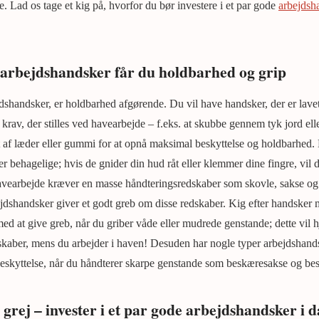
. Lad os tage et kig på, hvorfor du bør investere i et par gode
arbejdsh
 arbejdshandsker får du holdbarhed og grip
dshandsker, er holdbarhed afgørende. Du vil have handsker, der er lavet 
 krav, der stilles ved havearbejde – f.eks. at skubbe gennem tyk jord el
t af læder eller gummi for at opnå maksimal beskyttelse og holdbarhed. D
er behagelige; hvis de gnider din hud råt eller klemmer dine fingre, vil
Havearbejde kræver en masse håndteringsredskaber som skovle, sakse og
bejdshandsker giver et godt greb om disse redskaber. Kig efter handsker
ed at give greb, når du griber våde eller mudrede genstande; dette vil h
dskaber, mens du arbejder i haven! Desuden har nogle typer arbejdshand
 beskyttelse, når du håndterer skarpe genstande som beskæresakse og be
grej – invester i et par gode arbejdshandsker i d