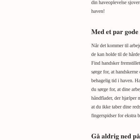
din haveoplevelse sjovere
haven!
Med et par gode
Når det kommer til arbej
de kan holde til de hårde
Find handsker fremstille
sørge for, at handskerne 
behagelig tid i haven. 
du sørge for, at dine ar
håndflader, der hjælper m
at du ikke taber dine re
fingerspidser for ekstra
Gå aldrig ned på 