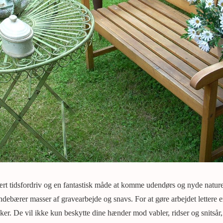
ært tidsfordriv og en fantastisk måde at komme udendørs og nyde natur
ndebærer masser af gravearbejde og snavs. For at gøre arbejdet lettere er 
ker. De vil ikke kun beskytte dine hænder mod vabler, ridser og snitsår