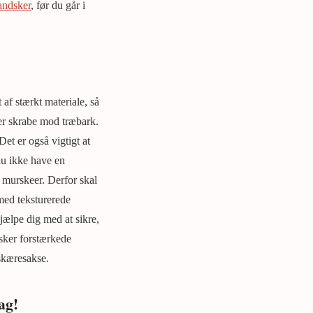
andsker
, før du går i
af stærkt materiale, så
ler skrabe mod træbark.
et er også vigtigt at
 du ikke have en
 murskeer. Derfor skal
 med teksturerede
jælpe dig med at sikre,
sker forstærkede
skæresakse.
ag!