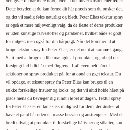
den giver dit hår mere hold, uden at det bliver klistret eller fedtet.
Dette betyder, at du kan forme dit hår præcis som du ønsker det,
og det vil stadig føles naturligt og blødt. Peter Elias tekstur spray
er også et mere miljøvenligt valg, da de fleste af deres produkter
er uden kunstige farvestoffer og parabener, hvilket både er godt
for miljøet, men også for din hårpragt. Når det kommer til at
bruge tekstur spray fra Peter Elias, er det nemt at komme i gang.
Start med at bruge en lille mængde af produktet, og arbejd det
forsigtigt ind i dit hår med fingrene. Løft eventuelt håret i
sektioner og spray produktet på, for at opnå en øget tekstur. Du
vil opdage, at tekstur spray fra Peter Elias kan bruges til en
række forskellige frisurer og looks, og det vil altid holde håret på
plads mens du bevæger dig rundt i løbet af dagen. Textur spray
fra Peter Elias er en fantastisk mulighed for dem, der ønsker at
have et pænt hår uden en masse besvær og anstrengelse. Med et
bredt udvalg at produkter til forskellige hårtyper og stilarter, kan